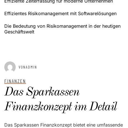
Effiziente Zeiterfassung für moderne Unternehmen
Effizientes Risikomanagement mit Softwarelösungen
Die Bedeutung von Risikomanagement in der heutigen
Geschäftswelt
GEPOSTET AM
DEZEMBER 20, 2025
VONADMIN
FINANZEN
Das Sparkassen
Finanzkonzept im Detail
Das Sparkassen Finanzkonzept bietet eine umfassende