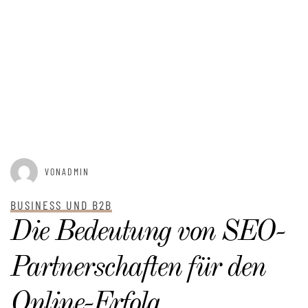
GEPOSTET AM
DEZEMBER 25, 2025
VONADMIN
BUSINESS UND B2B
Die Bedeutung von SEO-
Partnerschaften für den
Online-Erfolg