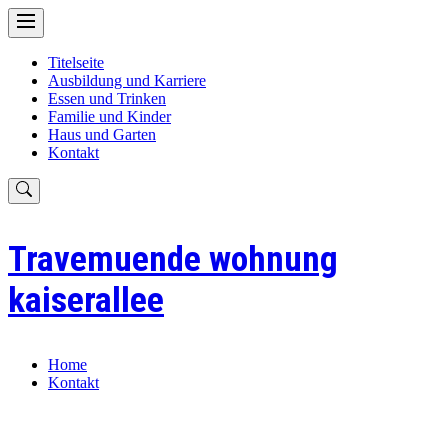
Skip
to
content
Titelseite
Ausbildung und Karriere
Essen und Trinken
Familie und Kinder
Haus und Garten
Kontakt
Travemuende wohnung
kaiserallee
Home
Kontakt