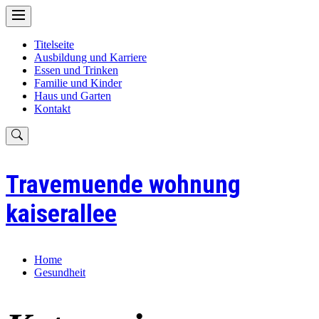
Skip
to
content
Titelseite
Ausbildung und Karriere
Essen und Trinken
Familie und Kinder
Haus und Garten
Kontakt
Travemuende wohnung
kaiserallee
Home
Gesundheit