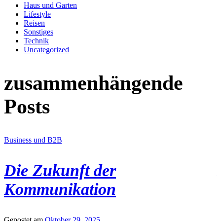
Haus und Garten
Lifestyle
Reisen
Sonstiges
Technik
Uncategorized
zusammenhängende
Posts
Business und B2B
B
Die Zukunft der
Kommunikation
Gepostet am
Oktober 29, 2025
G