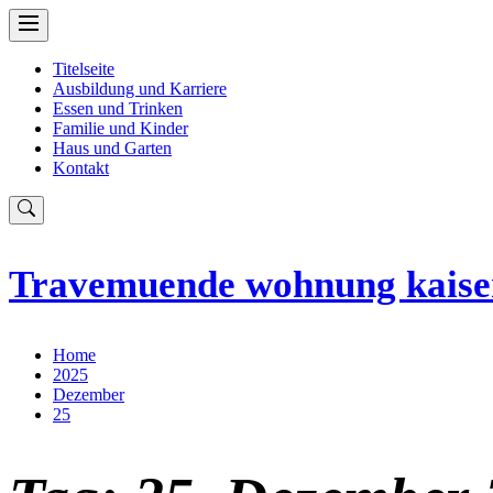
Skip
to
content
Titelseite
Ausbildung und Karriere
Essen und Trinken
Familie und Kinder
Haus und Garten
Kontakt
Travemuende wohnung kaiser
Home
2025
Dezember
25