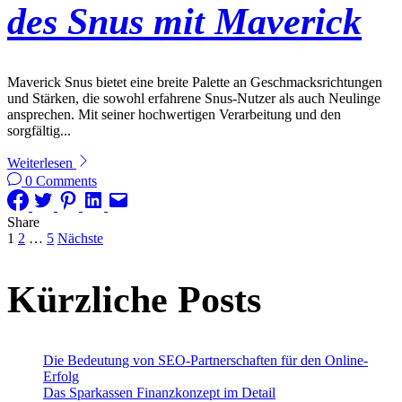
des Snus mit Maverick
Maverick Snus bietet eine breite Palette an Geschmacksrichtungen
und Stärken, die sowohl erfahrene Snus-Nutzer als auch Neulinge
ansprechen. Mit seiner hochwertigen Verarbeitung und den
sorgfältig...
Weiterlesen
0 Comments
Share
Seitennummerierung
1
2
…
5
Nächste
der
Kürzliche Posts
Beiträge
Die Bedeutung von SEO-Partnerschaften für den Online-
Erfolg
Das Sparkassen Finanzkonzept im Detail