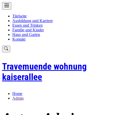
Skip
to
content
Titelseite
Ausbildung und Karriere
Essen und Trinken
Familie und Kinder
Haus und Garten
Kontakt
Travemuende wohnung
kaiserallee
Home
Admin