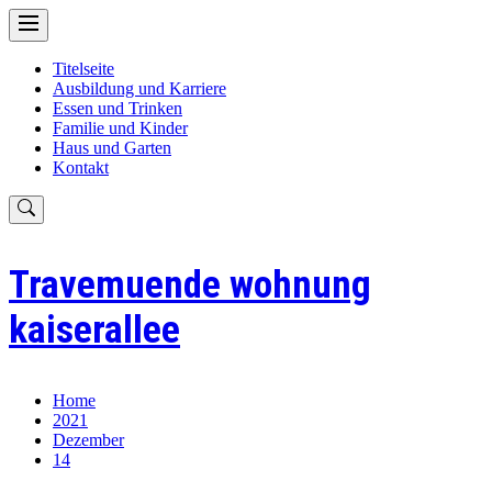
Skip
to
content
Titelseite
Ausbildung und Karriere
Essen und Trinken
Familie und Kinder
Haus und Garten
Kontakt
Travemuende wohnung
kaiserallee
Home
2021
Dezember
14