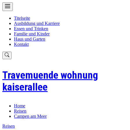
Skip
to
content
Titelseite
Ausbildung und Karriere
Essen und Trinken
Familie und Kinder
Haus und Garten
Kontakt
Travemuende wohnung
kaiserallee
Home
Reisen
Campen am Meer
Reisen