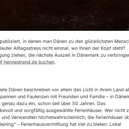
publiziert, in denen man Dänen zu den glücklichsten Mens
auter Alltagsstress nicht einmal, wo Ihnen der Kopf steht?
wägung ziehen, die nächste Auszeit in Dänemark zu verbringe
uf hennestrand.de buchen
.
iele Dänen beschreiben vor allem das Licht in ihrem Land a
spannen und Faulenzen mit Freunden und Familie – in Däne
genau dazu ein, schon seit über 50 Jahren. Das
bevoll und sorgfältig ausgewählte Ferienhäuser. Wer nicht 
en und Verwandten höchstwahrscheinlich, die Ferienhäuser ü
jning“ – Ferienhausvermittlung hat viel zu bieten: Lokal