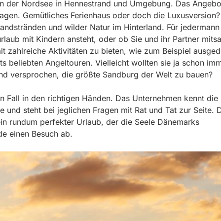
r an der Nordsee in Hennestrand und Umgebung. Das Angebo
 Lagen. Gemütliches Ferienhaus oder doch die Luxusversion?
andstränden und wilder Natur im Hinterland. Für jedermann 
rlaub mit Kindern ansteht, oder ob Sie und ihr Partner mits
lt zahlreiche Aktivitäten zu bieten, wie zum Beispiel ausge
s beliebten Angeltouren. Vielleicht wollten sie ja schon im
ind versprochen, die größte Sandburg der Welt zu bauen?
n Fall in den richtigen Händen. Das Unternehmen kennt die
und steht bei jeglichen Fragen mit Rat und Tat zur Seite. 
in rundum perfekter Urlaub, der die Seele Dänemarks
.de einen Besuch ab.